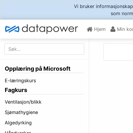
Vi bruker informasjonskaps
som norma
Hjem
Min ko
Opplæring på Microsoft
E-læringskurs
Fagkurs
Ventilasjon/blikk
Sjømathygiene
Algedyrking