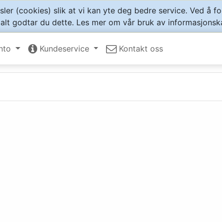
ler (cookies) slik at vi kan yte deg bedre service. Ved å f
lt godtar du dette. Les mer om vår bruk av informasjonsk
nto
Kundeservice
Kontakt oss