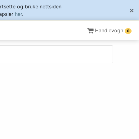
ortsette og bruke nettsiden
×
apsler
her
.
Handlevogn
0