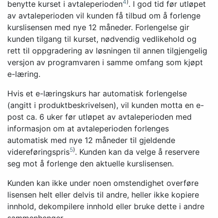
4
)
benytte kurset i avtaleperioden
. I god tid før utløpet
av avtaleperioden vil kunden få tilbud om å forlenge
kurslisensen med nye 12 måneder. Forlengelse gir
kunden tilgang til kurset, nødvendig vedlikehold og
rett til oppgradering av løsningen til annen tilgjengelig
versjon av programvaren i samme omfang som kjøpt
e-læring.
Hvis et e-læringskurs har automatisk forlengelse
(angitt i produktbeskrivelsen), vil kunden motta en e-
post ca. 6 uker før utløpet av avtaleperioden med
informasjon om at avtaleperioden forlenges
automatisk med nye 12 måneder til gjeldende
5
)
videreføringspris
. Kunden kan da velge å reservere
seg mot å forlenge den aktuelle kurslisensen.
Kunden kan ikke under noen omstendighet overføre
lisensen helt eller delvis til andre, heller ikke kopiere
innhold, dekompilere innhold eller bruke dette i andre