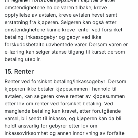
til reglene i forbrukerkjøpsloven kapittel 9 etter
omstendighetene holde varen tilbake, kreve
oppfyllelse av avtalen, kreve avtalen hevet samt
erstatning fra kjøperen. Selgeren kan også etter
omstendighetene kunne kreve renter ved forsinket
betaling, inkassogebyr og gebyr ved ikke
forskuddsbetalte uavhentede varer. Dersom varen er
e-læring kan selger stanse tilgang til kurset dersom
betaling uteblir.
15. Renter
Renter ved forsinket betaling/inkassogebyr: Dersom
kjøperen ikke betaler kjøpesummen i henhold til
avtalen, kan selgeren kreve renter av kjøpesummen
etter lov om renter ved forsinket betaling. Ved
manglende betaling kan kravet, etter forutgående
varsel, bli sendt til inkasso, og kjøperen kan da bli
holdt ansvarlig for gebyrer etter lov om
inkassovirksomhet og annen inndrivning av forfalte