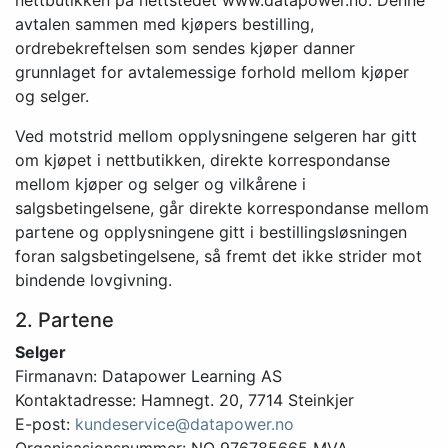
nettbutikken på nettstedet www.datapower.no. Denne
avtalen sammen med kjøpers bestilling,
ordrebekreftelsen som sendes kjøper danner
grunnlaget for avtalemessige forhold mellom kjøper
og selger.
Ved motstrid mellom opplysningene selgeren har gitt
om kjøpet i nettbutikken, direkte korrespondanse
mellom kjøper og selger og vilkårene i
salgsbetingelsene, går direkte korrespondanse mellom
partene og opplysningene gitt i bestillingsløsningen
foran salgsbetingelsene, så fremt det ikke strider mot
bindende lovgivning.
2. Partene
Selger
Firmanavn: Datapower Learning AS
Kontaktadresse: Hamnegt. 20, 7714 Steinkjer
E-post:
kundeservice@datapower.no