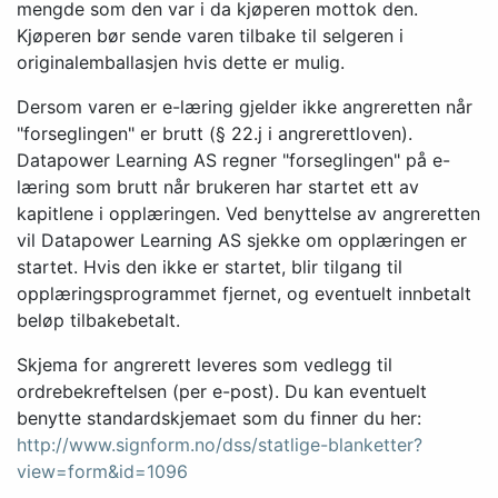
mengde som den var i da kjøperen mottok den.
Kjøperen bør sende varen tilbake til selgeren i
originalemballasjen hvis dette er mulig.
Dersom varen er e-læring gjelder ikke angreretten når
"forseglingen" er brutt (§ 22.j i angrerettloven).
Datapower Learning AS regner "forseglingen" på e-
læring som brutt når brukeren har startet ett av
kapitlene i opplæringen. Ved benyttelse av angreretten
vil Datapower Learning AS sjekke om opplæringen er
startet. Hvis den ikke er startet, blir tilgang til
opplæringsprogrammet fjernet, og eventuelt innbetalt
beløp tilbakebetalt.
Skjema for angrerett leveres som vedlegg til
ordrebekreftelsen (per e-post). Du kan eventuelt
benytte standardskjemaet som du finner du her:
http://www.signform.no/dss/statlige-blanketter?
view=form&id=1096