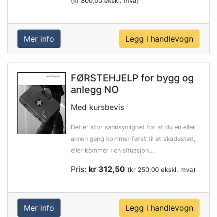
(kr 800,00 ekskl. mva)
Mer info
FØRSTEHJELP for bygg og
anlegg NO
Med kursbevis
Det er stor sannsynlighet for at du en eller
annen gang kommer først til et skadested,
eller kommer i en situasjon...
Pris:
kr 312,50
(kr 250,00 ekskl. mva)
Mer info