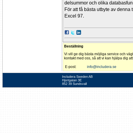
delsummor och olika databasfunk
För att få bästa utbyte av denn
Excel 97.
Beställning
Vi vill ge dig bästa möjliga service och väg
kontakt med oss, så att vi kan hjälpa dig at
E-post:
info@includera.se
Includera Sweden AB
Hjortgatan 3E
852 39 Sundsvall