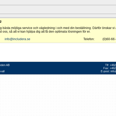
g
dig bästa möjliga service och vägledning i och med din beställning. Därför önskar vi a
 oss, så att vi kan hjälpa dig att få den optimala lösningen för er.
info@includera.se
Telefon:
(0)60-66
eden AB
Tlf: +46
Fax: +46(
vall
E-post:
info