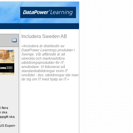
Includera Sweden AB
«Includera är distributör av
DataPower Learnings produkter i
Sverige. Vår affärsidé är att
utveckla och marknadsföra
utbildningsprodukter för IT-
användare. Vi fokuserar på
standardutbildningar inom IT
området - dvs. utbildningar där man
lär sig om IT med hjälp av IT.»
 flera
om ska
ppgift ska
.
OUS Expert-