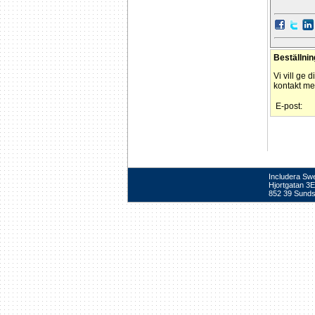
Beställnin
Vi vill ge 
kontakt med
E-post:
Includera Sw
Hjortgatan 3E
852 39 Sunds