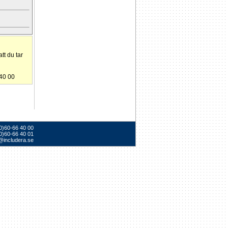
tt du tar
 40 00
(0)60-66 40 00
0)60-66 40 01
@includera.se