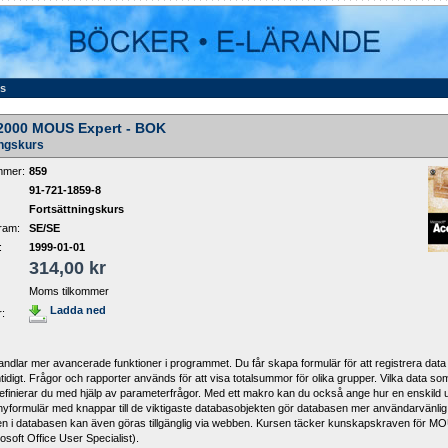
ss
2000 MOUS Expert - BOK
ingskurs
mmer:
859
91-721-1859-8
Fortsättningskurs
ram:
SE/SE
:
1999-01-01
314,00 kr
Moms tilkommer
Ladda ned
r:
ndlar mer avancerade funktioner i programmet. Du får skapa formulär för att registrera data i
tidigt. Frågor och rapporter används för att visa totalsummor för olika grupper. Vilka data s
finierar du med hjälp av parameterfrågor. Med ett makro kan du också ange hur en enskild u
nyformulär med knappar till de viktigaste databasobjekten gör databasen mer användarvänlig
en i databasen kan även göras tillgänglig via webben. Kursen täcker kunskapskraven för M
osoft Office User Specialist).