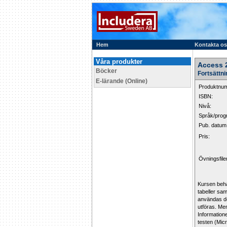
Hem
Kontakta o
Våra produkter
Access 
Böcker
Fortsättn
E-lärande (Online)
Produktnu
ISBN:
Nivå:
Språk/prog
Pub. datum
Pris:
Övningsfile
Kursen beha
tabeller sam
användas de
utföras. Me
Information
testen (Micr