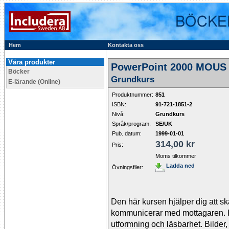
Hem
Kontakta oss
Våra produkter
PowerPoint 2000 MOUS 
Böcker
Grundkurs
E-lärande (Online)
Produktnummer:
851
ISBN:
91-721-1851-2
Nivå:
Grundkurs
Språk/program:
SE/UK
Pub. datum:
1999-01-01
314,00 kr
Pris:
Moms tilkommer
Ladda ned
Övningsfiler:
Den här kursen hjälper dig att sk
kommunicerar med mottagaren. K
utformning och läsbarhet. Bilder,