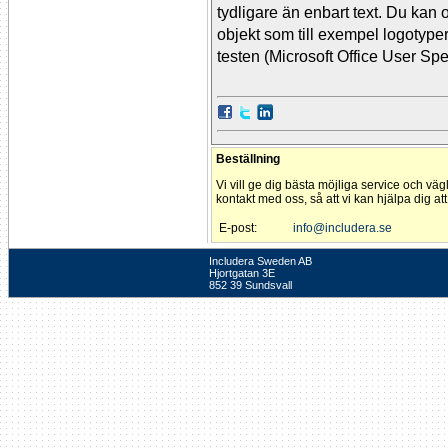
tydligare än enbart text. Du kan 
objekt som till exempel logotyp
testen (Microsoft Office User Spec
Beställning
Vi vill ge dig bästa möjliga service och väg
kontakt med oss, så att vi kan hjälpa dig at
E-post:
info@includera.se
Includera Sweden AB
Hjortgatan 3E
852 39 Sundsvall