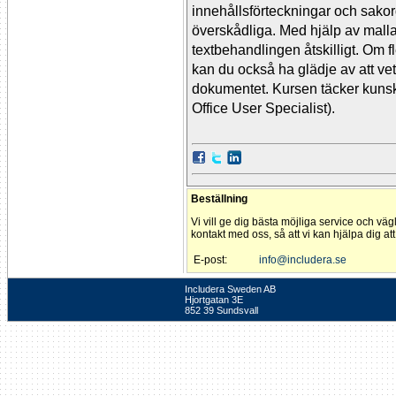
innehållsförteckningar och sakor
överskådliga. Med hjälp av malla
textbehandlingen åtskilligt. Om
kan du också ha glädje av att ve
dokumentet. Kursen täcker kuns
Office User Specialist).
Beställning
Vi vill ge dig bästa möjliga service och väg
kontakt med oss, så att vi kan hjälpa dig at
E-post:
info@includera.se
Includera Sweden AB
Hjortgatan 3E
852 39 Sundsvall