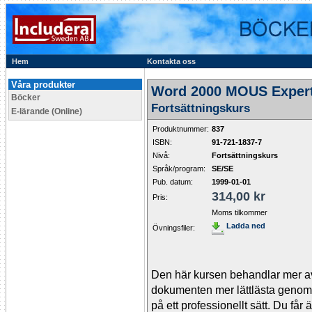
Hem
Kontakta oss
Våra produkter
Word 2000 MOUS Exper
Böcker
Fortsättningskurs
E-lärande (Online)
Produktnummer:
837
ISBN:
91-721-1837-7
Nivå:
Fortsättningskurs
Språk/program:
SE/SE
Pub. datum:
1999-01-01
314,00 kr
Pris:
Moms tilkommer
Ladda ned
Övningsfiler:
Den här kursen behandlar mer av
dokumenten mer lättlästa genom a
på ett professionellt sätt. Du får