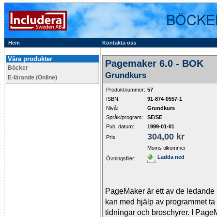
Hem
Kontakta oss
Våra produkter
Pagemaker 6.0 - BOK
Böcker
Grundkurs
E-lärande (Online)
Produktnummer:
57
ISBN:
91-874-0557-1
Nivå:
Grundkurs
Språk/program:
SE/SE
Pub. datum:
1999-01-01
304,00 kr
Pris:
Moms tilkommer
Ladda ned
Övningsfiler:
PageMaker är ett av de ledande 
kan med hjälp av programmet ta 
tidningar och broschyrer. I Page