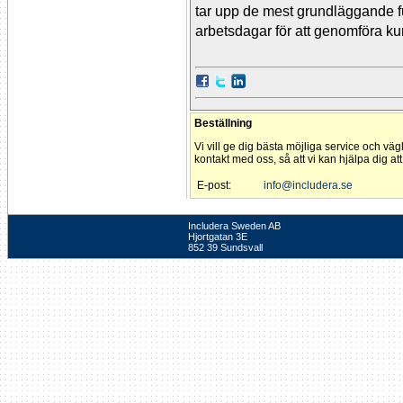
tar upp de mest grundläggande f
arbetsdagar för att genomföra ku
Beställning
Vi vill ge dig bästa möjliga service och väg
kontakt med oss, så att vi kan hjälpa dig at
E-post:
info@includera.se
Includera Sweden AB
Hjortgatan 3E
852 39 Sundsvall