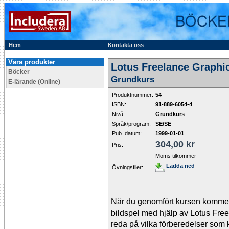
Hem
Kontakta oss
Våra produkter
Lotus Freelance Graphi
Böcker
Grundkurs
E-lärande (Online)
Produktnummer:
54
ISBN:
91-889-6054-4
Nivå:
Grundkurs
Språk/program:
SE/SE
Pub. datum:
1999-01-01
304,00 kr
Pris:
Moms tilkommer
Ladda ned
Övningsfiler:
När du genomfört kursen kommer
bildspel med hjälp av Lotus Free
reda på vilka förberedelser som k