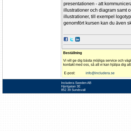
presentationen - att kommunicera
illustrationer och diagram samt
illustrationer, till exempel logotyp
genomfört kursen kan du även sk
Beställning
Vi vill ge dig bästa möjliga service och väg
kontakt med oss, så att vi kan hjälpa dig at
E-post:
info@includera.se
Includera Sweden AB
Hjortgatan 3E
852 39 Sundsvall