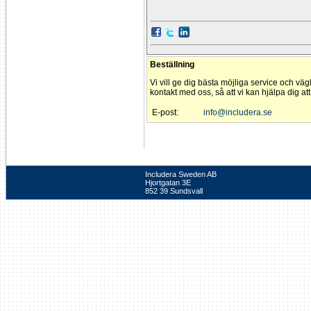
Beställning
Vi vill ge dig bästa möjliga service och väg
kontakt med oss, så att vi kan hjälpa dig at
E-post:
info@includera.se
Includera Sweden AB
Hjortgatan 3E
852 39 Sundsvall