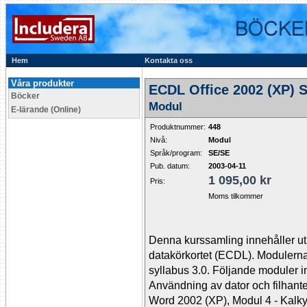
Hem
Kontakta oss
Våra produkter
ECDL Office 2002 (XP) S
Böcker
Modul
E-lärande (Online)
Produktnummer:
448
Nivå:
Modul
Språk/program:
SE/SE
Pub. datum:
2003-04-11
1 095,00 kr
Pris:
Moms tilkommer
Denna kurssamling innehåller utb
datakörkortet (ECDL). Modulerna 
syllabus 3.0. Följande moduler i
Användning av dator och filhant
Word 2002 (XP), Modul 4 - Kalky