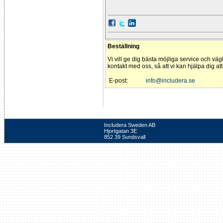
Beställning
Vi vill ge dig bästa möjliga service och väg
kontakt med oss, så att vi kan hjälpa dig at
E-post:
info@includera.se
Includera Sweden AB
Hjortgatan 3E
852 39 Sundsvall