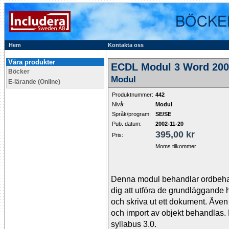
Hem
Kontakta oss
Våra produkter
ECDL Modul 3 Word 200
Böcker
Modul
E-lärande (Online)
Produktnummer:
442
Nivå:
Modul
Språk/program:
SE/SE
Pub. datum:
2002-11-20
395,00 kr
Pris:
Moms tilkommer
Denna modul behandlar ordbehan
dig att utföra de grundläggande
och skriva ut ett dokument. Även
och import av objekt behandlas. 
syllabus 3.0.