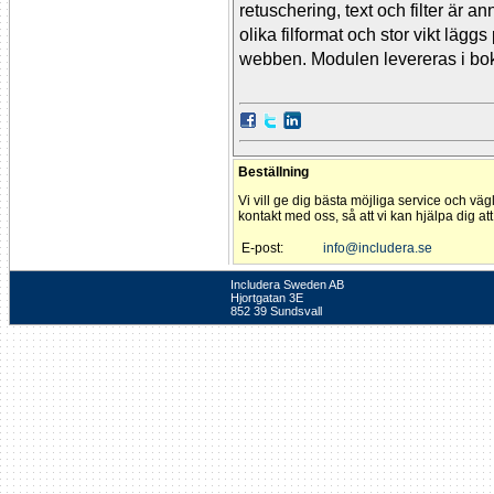
retuschering, text och filter är
olika filformat och stor vikt läg
webben. Modulen levereras i bok
Beställning
Vi vill ge dig bästa möjliga service och väg
kontakt med oss, så att vi kan hjälpa dig at
E-post:
info@includera.se
Includera Sweden AB
Hjortgatan 3E
852 39 Sundsvall