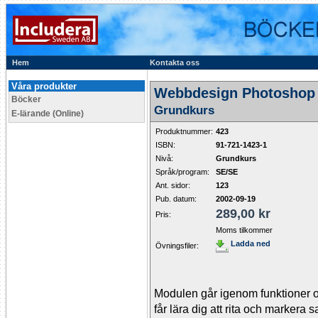
Hem
Kontakta oss
Våra produkter
Webbdesign Photoshop 
Böcker
Grundkurs
E-lärande (Online)
Produktnummer:
423
ISBN:
91-721-1423-1
Nivå:
Grundkurs
Språk/program:
SE/SE
Ant. sidor:
123
Pub. datum:
2002-09-19
289,00 kr
Pris:
Moms tilkommer
Ladda ned
Övningsfiler:
Modulen går igenom funktioner o
får lära dig att rita och markera 