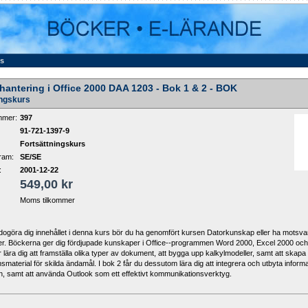
ss
antering i Office 2000 DAA 1203 - Bok 1 & 2 - BOK
ingskurs
mmer:
397
91-721-1397-9
Fortsättningskurs
ram:
SE/SE
:
2001-12-22
549,00 kr
Moms tilkommer
lgodogöra dig innehållet i denna kurs bör du ha genomfört kursen Datorkunskap eller ha motsv
r. Böckerna ger dig fördjupade kunskaper i Office--programmen Word 2000, Excel 2000 oc
 lära dig att framställa olika typer av dokument, att bygga upp kalkylmodeller, samt att skapa
smaterial för skilda ändamål. I bok 2 får du dessutom lära dig att integrera och utbyta inform
 samt att använda Outlook som ett effektivt kommunikationsverktyg.