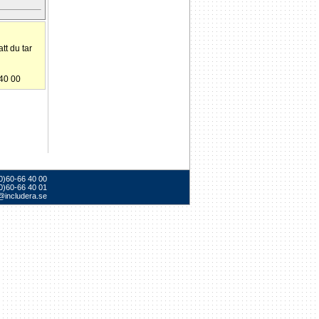
tt du tar
 40 00
(0)60-66 40 00
0)60-66 40 01
@includera.se