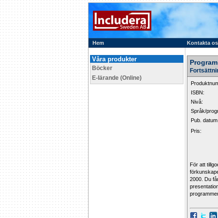
Hem
Kontakta o
Våra produkter
Programh
Böcker
Fortsättn
E-lärande (Online)
Produktnu
ISBN:
Nivå:
Språk/prog
Pub. datum
Pris:
För att til
förkunskape
2000. Du får
presentation
programmen,