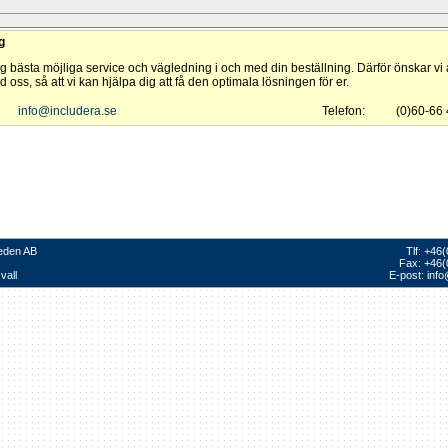
g
dig bästa möjliga service och vägledning i och med din beställning. Därför önskar vi a
 oss, så att vi kan hjälpa dig att få den optimala lösningen för er.
info@includera.se
Telefon:
(0)60-66
eden AB
Tlf: +46
Fax: +46(
vall
E-post:
info