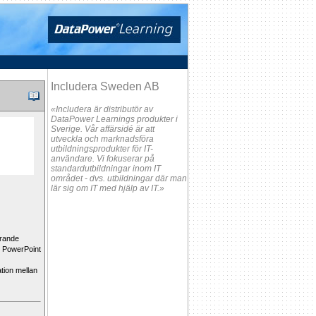
Includera Sweden AB
«Includera är distributör av
DataPower Learnings produkter i
Sverige. Vår affärsidé är att
utveckla och marknadsföra
utbildningsprodukter för IT-
användare. Vi fokuserar på
standardutbildningar inom IT
området - dvs. utbildningar där man
lär sig om IT med hjälp av IT.»
arande
h PowerPoint
ation mellan