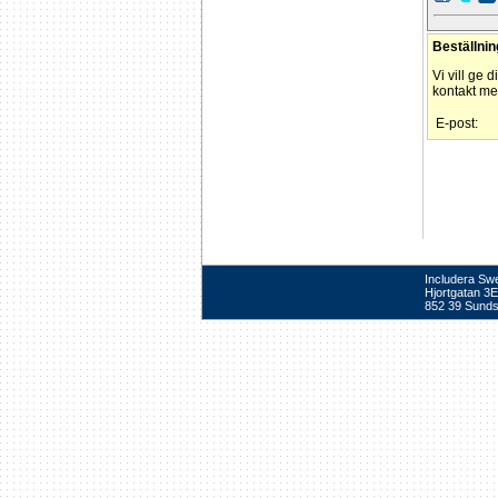
Beställnin
Vi vill ge 
kontakt med
E-post:
Includera Sw
Hjortgatan 3E
852 39 Sunds