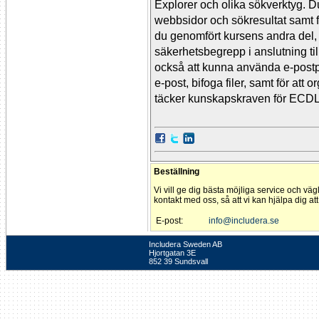
Explorer och olika sökverktyg. Du 
webbsidor och sökresultat samt f
du genomfört kursens andra del,
säkerhetsbegrepp i anslutning t
också att kunna använda e-postp
e-post, bifoga filer, samt för a
täcker kunskapskraven för ECDL
Beställning
Vi vill ge dig bästa möjliga service och väg
kontakt med oss, så att vi kan hjälpa dig at
E-post:
info@includera.se
Includera Sweden AB
Hjortgatan 3E
852 39 Sundsvall