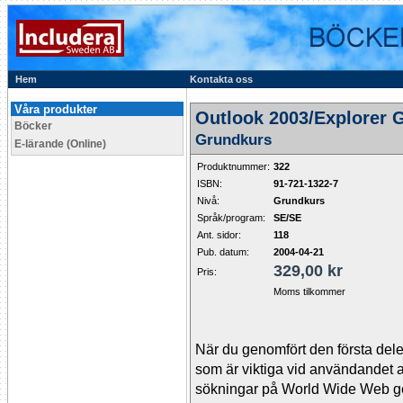
Hem
Kontakta oss
Våra produkter
Outlook 2003/Explorer 
Böcker
Grundkurs
E-lärande (Online)
Produktnummer:
322
ISBN:
91-721-1322-7
Nivå:
Grundkurs
Språk/program:
SE/SE
Ant. sidor:
118
Pub. datum:
2004-04-21
329,00 kr
Pris:
Moms tilkommer
När du genomfört den första dele
som är viktiga vid användandet a
sökningar på World Wide Web g