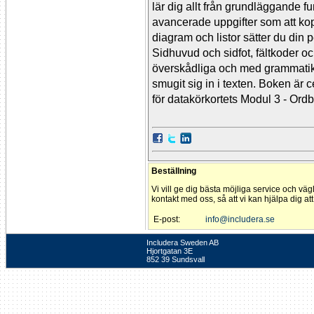
lär dig allt från grundläggande f
avancerade uppgifter som att kop
diagram och listor sätter du din
Sidhuvud och sidfot, fältkoder 
överskådliga och med grammatik-
smugit sig in i texten. Boken är 
för datakörkortets Modul 3 - Ord
Beställning
Vi vill ge dig bästa möjliga service och väg
kontakt med oss, så att vi kan hjälpa dig at
E-post:
info@includera.se
Includera Sweden AB
Hjortgatan 3E
852 39 Sundsvall