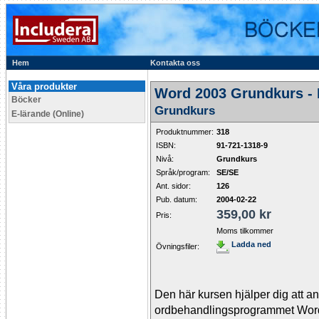
Hem
Kontakta oss
Våra produkter
Word 2003 Grundkurs -
Böcker
Grundkurs
E-lärande (Online)
Produktnummer:
318
ISBN:
91-721-1318-9
Nivå:
Grundkurs
Språk/program:
SE/SE
Ant. sidor:
126
Pub. datum:
2004-02-22
359,00 kr
Pris:
Moms tilkommer
Ladda ned
Övningsfiler:
Den här kursen hjälper dig att an
ordbehandlingsprogrammet Word 20