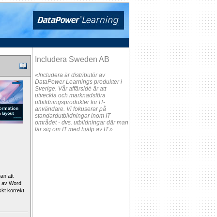
Includera Sweden AB
«Includera är distributör av
DataPower Learnings produkter i
Sverige. Vår affärsidé är att
utveckla och marknadsföra
utbildningsprodukter för IT-
användare. Vi fokuserar på
standardutbildningar inom IT
området - dvs. utbildningar där man
lär sig om IT med hjälp av IT.»
an att
p av Word
skt korrekt