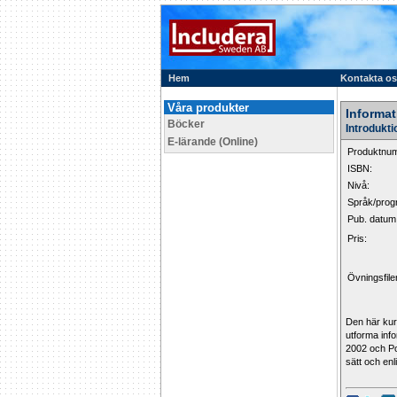
Hem
Kontakta o
Våra produkter
Informa
Böcker
Introdukt
E-lärande (Online)
Produktnu
ISBN:
Nivå:
Språk/prog
Pub. datum
Pris:
Övningsfile
Den här kur
utforma inf
2002 och Po
sätt och en