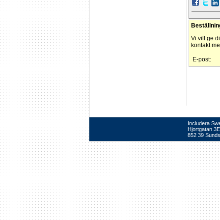
Beställnin
Vi vill ge 
kontakt med
E-post:
Includera Sw
Hjortgatan 3E
852 39 Sunds