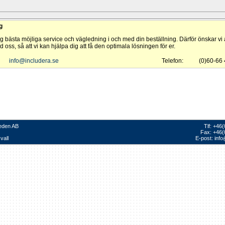
g
dig bästa möjliga service och vägledning i och med din beställning. Därför önskar vi a
 oss, så att vi kan hjälpa dig att få den optimala lösningen för er.
info@includera.se
Telefon:
(0)60-66
eden AB
Tlf: +46
Fax: +46(
vall
E-post:
info