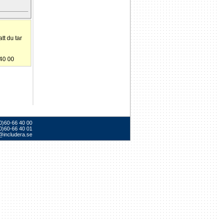
tt du tar
 40 00
(0)60-66 40 00
0)60-66 40 01
@includera.se