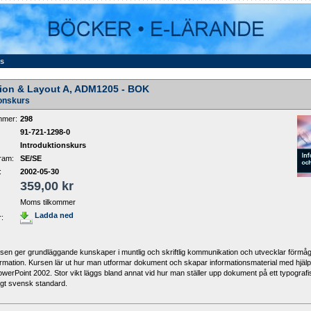
ss
tion & Layout A, ADM1205 - BOK
ionskurs
mmer:
298
91-721-1298-0
Introduktionskurs
ram:
SE/SE
:
2002-05-30
359,00 kr
Moms tilkommer
Ladda ned
r:
sen ger grundläggande kunskaper i muntlig och skriftlig kommunikation och utvecklar förmåg
ormation. Kursen lär ut hur man utformar dokument och skapar informationsmaterial med hjäl
werPoint 2002. Stor vikt läggs bland annat vid hur man ställer upp dokument på ett typografi
ligt svensk standard.