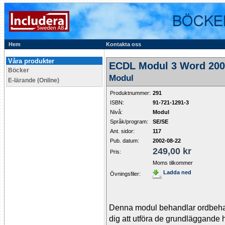
Hem
Kontakta oss
Våra produkter
ECDL Modul 3 Word 200
Böcker
Modul
E-lärande (Online)
Produktnummer:
291
ISBN:
91-721-1291-3
Nivå:
Modul
Språk/program:
SE/SE
Ant. sidor:
117
Pub. datum:
2002-08-22
249,00 kr
Pris:
Moms tilkommer
Ladda ned
Övningsfiler:
Denna modul behandlar ordbehan
dig att utföra de grundläggande