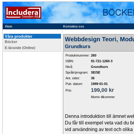
Hem
Kontakta oss
Våra produkter
Webbdesign Teori, Modu
Böcker
Grundkurs
E-lärande (Online)
Produktnummer:
260
ISBN:
91-721-1260-3
Nivå:
Grundkurs
Språk/program:
SE/SE
Ant. sidor:
36
Pub. datum:
1999-01-01
199,00 kr
Pris:
Moms tilkommer
Denna introduktion till ämnet w
Du får till exempel veta vad du 
vid användning av text och olika 