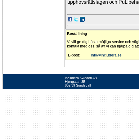
upphovsrättslagen och PuL beha
Beställning
Vi vill ge dig bästa möjliga service och väg
kontakt med oss, så att vi kan hjälpa dig at
E-post:
info@includera.se
Includera Sweden AB
Hjortgatan 3E
852 39 Sundsvall