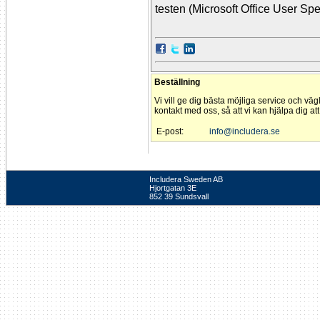
testen (Microsoft Office User Spec
Beställning
Vi vill ge dig bästa möjliga service och väg
kontakt med oss, så att vi kan hjälpa dig at
E-post:
info@includera.se
Includera Sweden AB
Hjortgatan 3E
852 39 Sundsvall