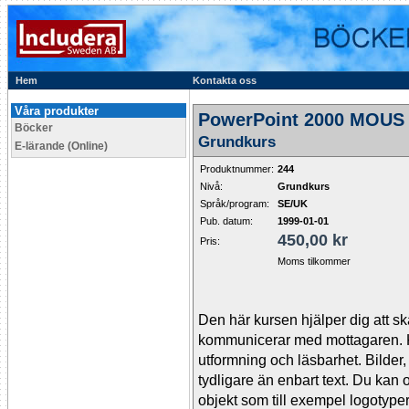
Hem
Kontakta oss
Våra produkter
PowerPoint 2000 MOUS 
Böcker
Grundkurs
E-lärande (Online)
Produktnummer:
244
Nivå:
Grundkurs
Språk/program:
SE/UK
Pub. datum:
1999-01-01
450,00 kr
Pris:
Moms tilkommer
Den här kursen hjälper dig att sk
kommunicerar med mottagaren. K
utformning och läsbarhet. Bilder,
tydligare än enbart text. Du kan 
objekt som till exempel logotyp