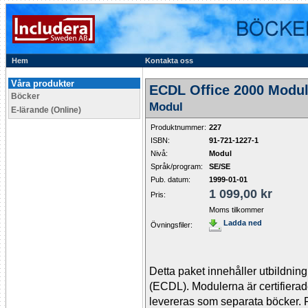
Hem
Kontakta oss
Våra produkter
ECDL Office 2000 Modu
Böcker
Modul
E-lärande (Online)
Produktnummer:
227
ISBN:
91-721-1227-1
Nivå:
Modul
Språk/program:
SE/SE
Pub. datum:
1999-01-01
1 099,00 kr
Pris:
Moms tilkommer
Ladda ned
Övningsfiler:
Detta paket innehåller utbildning
(ECDL). Modulerna är certifierad
levereras som separata böcker. F