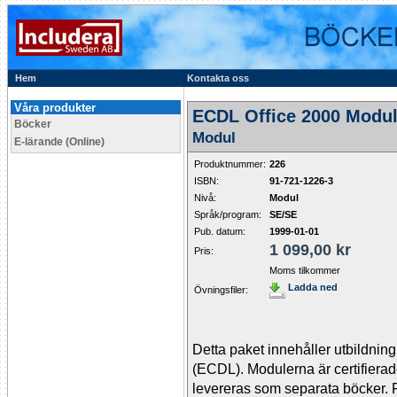
Hem
Kontakta oss
Våra produkter
ECDL Office 2000 Modu
Böcker
Modul
E-lärande (Online)
Produktnummer:
226
ISBN:
91-721-1226-3
Nivå:
Modul
Språk/program:
SE/SE
Pub. datum:
1999-01-01
1 099,00 kr
Pris:
Moms tilkommer
Ladda ned
Övningsfiler:
Detta paket innehåller utbildning
(ECDL). Modulerna är certifierad
levereras som separata böcker. 