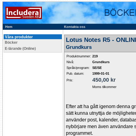
Hem
Kontakta oss
Våra produkter
Lotus Notes R5 - ONLIN
Böcker
Grundkurs
E-lärande (Online)
Produktnummer:
219
Nivå:
Grundkurs
Språk/program:
SE/SE
Pub. datum:
1999-01-01
450,00 kr
Pris:
Moms tilkommer
Efter att ha gått igenom denna gr
sätt kunna utnyttja de möjlighete
använder post, kalender, database
nybörjare men även användare s
programmet.