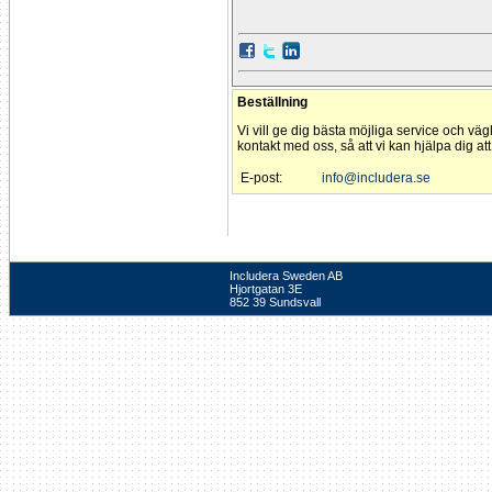
Beställning
Vi vill ge dig bästa möjliga service och väg
kontakt med oss, så att vi kan hjälpa dig at
E-post:
info@includera.se
Includera Sweden AB
Hjortgatan 3E
852 39 Sundsvall