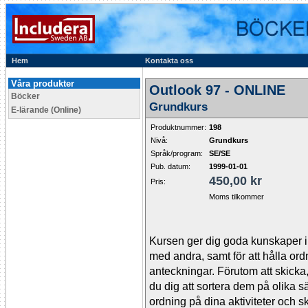
Hem
Kontakta oss
Våra produkter
Outlook 97 - ONLINE
Böcker
Grundkurs
E-lärande (Online)
Produktnummer:
198
Nivå:
Grundkurs
Språk/program:
SE/SE
Pub. datum:
1999-01-01
450,00 kr
Pris:
Moms tilkommer
Kursen ger dig goda kunskaper i
med andra, samt för att hålla ord
anteckningar. Förutom att skick
du dig att sortera dem på olika s
ordning på dina aktiviteter och sk