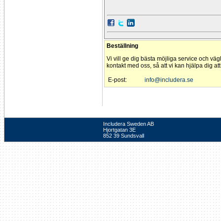
Beställning
Vi vill ge dig bästa möjliga service och väg
kontakt med oss, så att vi kan hjälpa dig at
E-post:
info@includera.se
Includera Sweden AB
Hjortgatan 3E
852 39 Sundsvall