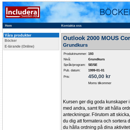
Hem
Kontakta oss
Våra produkter
Outlook 2000 MOUS Cor
Böcker
Grundkurs
E-lärande (Online)
Produktnummer:
193
Nivå:
Grundkurs
Språk/program:
SE/SE
Pub. datum:
1999-01-01
450,00 kr
Pris:
Moms tilkommer
Kursen ger dig goda kunskaper i
med andra, samt för att hålla ord
anteckningar. Förutom att skick
du dig att formatera och sortera
du hålla ordning på dina aktivitet