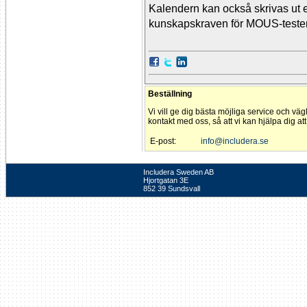
Kalendern kan också skrivas ut 
kunskapskraven för MOUS-testen 
Beställning
Vi vill ge dig bästa möjliga service och väg
kontakt med oss, så att vi kan hjälpa dig at
E-post:
info@includera.se
Includera Sweden AB
Hjortgatan 3E
852 39 Sundsvall