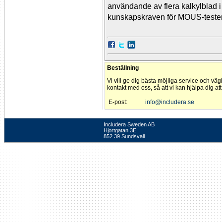
användande av flera kalkylblad 
kunskapskraven för MOUS-testen 
Beställning
Vi vill ge dig bästa möjliga service och väg
kontakt med oss, så att vi kan hjälpa dig at
E-post:
info@includera.se
Includera Sweden AB
Hjortgatan 3E
852 39 Sundsvall