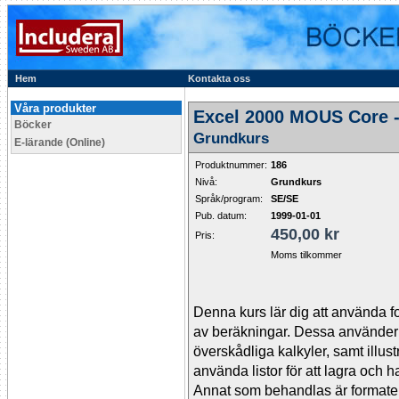
Hem
Kontakta oss
Våra produkter
Excel 2000 MOUS Core 
Böcker
Grundkurs
E-lärande (Online)
Produktnummer:
186
Nivå:
Grundkurs
Språk/program:
SE/SE
Pub. datum:
1999-01-01
450,00 kr
Pris:
Moms tilkommer
Denna kurs lär dig att använda fo
av beräkningar. Dessa använder 
överskådliga kalkyler, samt illust
använda listor för att lagra och
Annat som behandlas är formateri